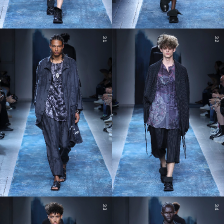
31
32
33
34