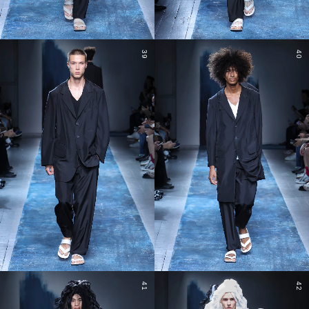
39
40
41
42