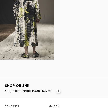
YOHJI YAMAMOTO Inc.
Yohji Yamamoto
SHOP ONLINE
GOTHIC YOHJI YAMAMOTO
Yohji Yamamoto POUR HOMME
Yohji Yamamoto by RIEFE
discord Yohji Yamamoto
YOHJI YAMAMOTO Inc.
CONTENTS
MAISON