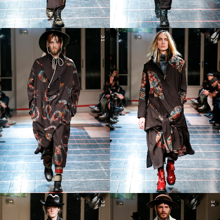
31
32
33
34