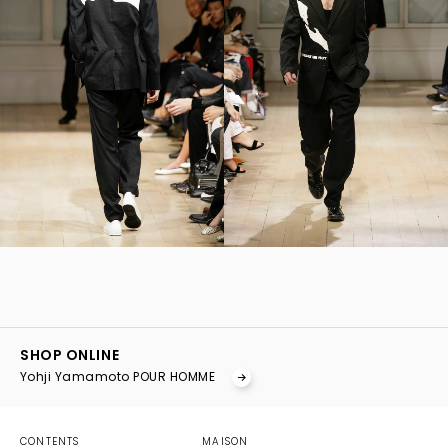
YOHJI YAMAMOTO Inc.
Yohji Yamamoto
SHOP ONLINE
GOTHIC YOHJI YAMAMOTO
Yohji Yamamoto POUR HOMME
Yohji Yamamoto by RIEFE
discord Yohji Yamamoto
YOHJI YAMAMOTO Inc.
CONTENTS
MAISON