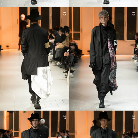
35
36
37
38