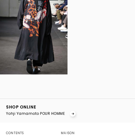
YOHJI YAMAMOTO Inc.
Yohji Yamamoto
SHOP ONLINE
GOTHIC YOHJI YAMAMOTO
Yohji Yamamoto POUR HOMME
Yohji Yamamoto by RIEFE
discord Yohji Yamamoto
YOHJI YAMAMOTO Inc.
CONTENTS
MAISON