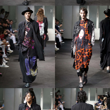
31
32
33
33