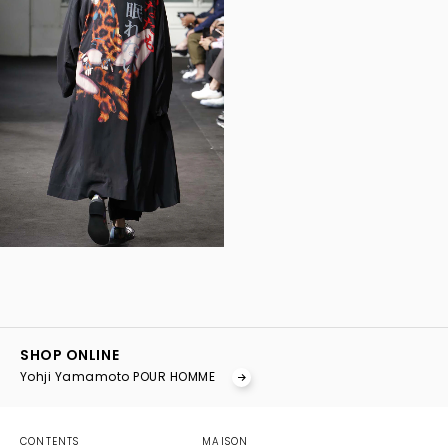
YOHJI YAMAMOTO Inc.
Yohji Yamamoto
SHOP ONLINE
GOTHIC YOHJI YAMAMOTO
Yohji Yamamoto POUR HOMME
Yohji Yamamoto by RIEFE
discord Yohji Yamamoto
YOHJI YAMAMOTO Inc.
CONTENTS
MAISON