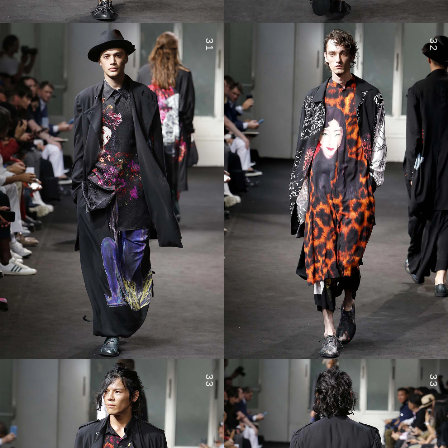
31
32
33
33