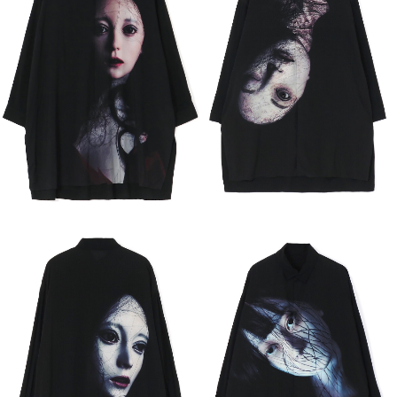
彼は誰
愛の痛み