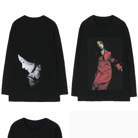
埋み火
彼は誰
誰そ彼