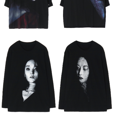
琵琶伝
埋み火