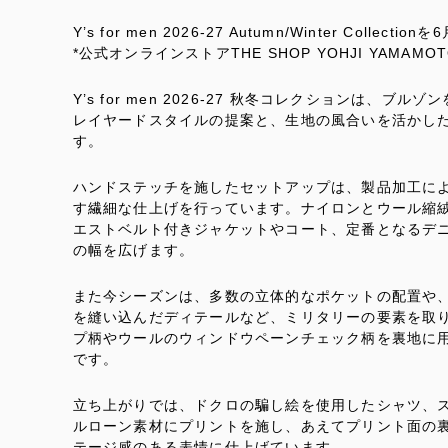
Y’s for men 2026-27 Autumn/Winter Col
*公式オンラインストアTHE SHOP YOHJI YAMAM
Y’s for men 2026-27 秋冬コレクションは
レイヤードスタイルの提案と、生地の風合いを活かし
す。
ハンドステッチを施したセットアップは、製品加工に
す繊細な仕上げを行っています。ナイロンとウール縮
エストベルト付きジャケットやコート、定番となるデ
の幅を広げます。
また今シーズンは、多数の立体的なポケットの配置や
を縫い込んだディテールなど、ミリタリーの要素を取
プ柄やウールのウィンドウペーンチェック柄を裏地に
です。
立ち上がりでは、ドクロの騙し絵を使用したシャツ、
ルローン素材にプリントを施し、あえてプリント面の
テージ感のある表情に仕上げています。