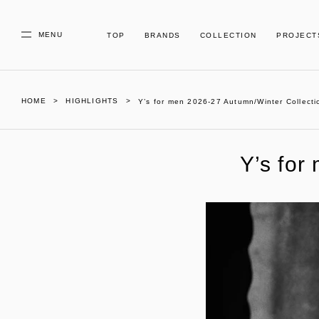
MENU
TOP
BRANDS
COLLECTION
PROJECT
HOME
HIGHLIGHTS
Y’s for men 2026-27 Autumn/Winter Collecti
Y’s for