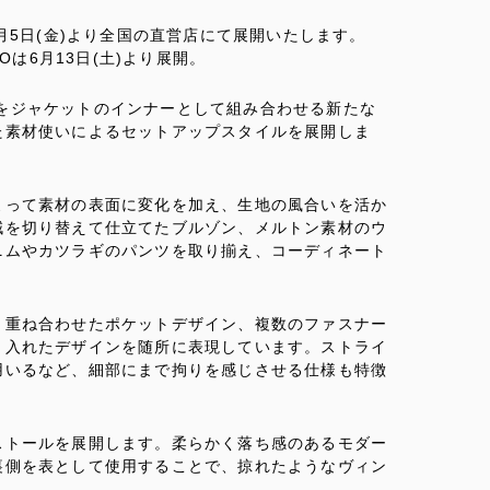
lectionを6月5日(金)より全国の直営店にて展開いたします。
OTOは6月13日(土)より展開。
、ブルゾンをジャケットのインナーとして組み合わせる新たな
た素材使いによるセットアップスタイルを展開しま
よって素材の表面に変化を加え、生地の風合いを活か
絨を切り替えて仕立てたブルゾン、メルトン素材のウ
ニムやカツラギのパンツを取り揃え、コーディネート
、重ね合わせたポケットデザイン、複数のファスナー
り入れたデザインを随所に表現しています。ストライ
用いるなど、細部にまで拘りを感じさせる仕様も特徴
ストールを展開します。柔らかく落ち感のあるモダー
裏側を表として使用することで、掠れたようなヴィン