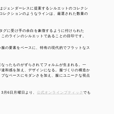
てはジェンダーレスに提案するシルエットのコレクシ
ルコレクションのようなラインは、厳選された数量の
ムタグに受け手の余白を象徴するように付けられた
、このラインのシルエットであることの目印です。
つ服の要素をベースに、特有の現代的でフラットなス
重なったものがずらされてフォルムが生まれる。一
が違和感を加え、デザインになる。服づくりの構造か
ィブなベースにモダンさを加え、服にユニークな視点
3月6日月曜日より、
公式オンラインブティック
でも