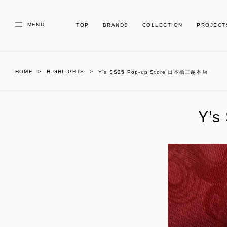
MENU
TOP
BRANDS
COLLECTION
PROJECT
HOME
HIGHLIGHTS
Y’s SS25 Pop-up Store 日本橋三越本店
Y’