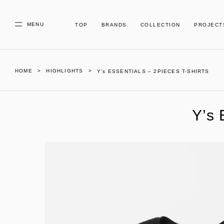
MENU
TOP
BRANDS
COLLECTION
PROJECT
HOME
HIGHLIGHTS
Y’s ESSENTIALS – 2PIECES T-SHIRTS
Y’s