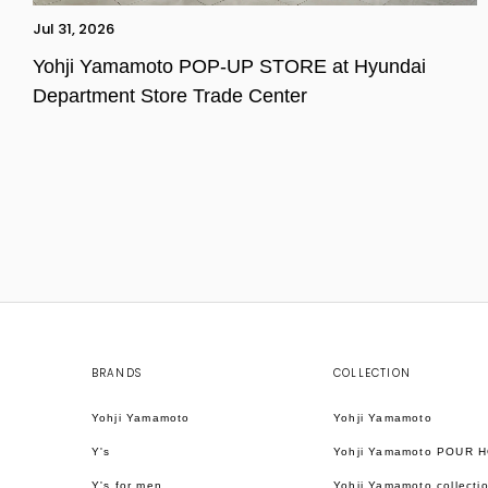
Jul 31, 2026
Yohji Yamamoto POP-UP STORE at Hyundai
Department Store Trade Center
BRANDS
COLLECTION
Yohji Yamamoto
Yohji Yamamoto
Y's
Yohji Yamamoto POUR 
Y's for men
Yohji Yamamoto collecti