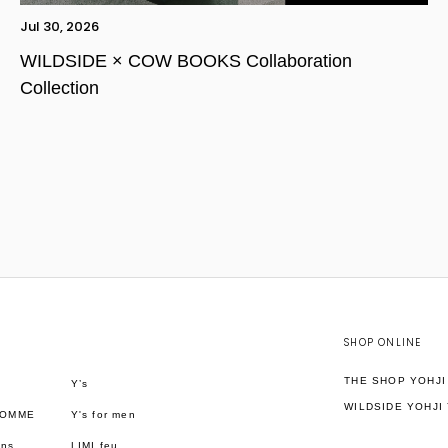
Jul 30, 2026
WILDSIDE × COW BOOKS Collaboration
Collection
SHOP ONLINE
THE SHOP YOHJ
Y’s
WILDSIDE YOHJI
HOMME
Y's for men
ons
LIMI feu