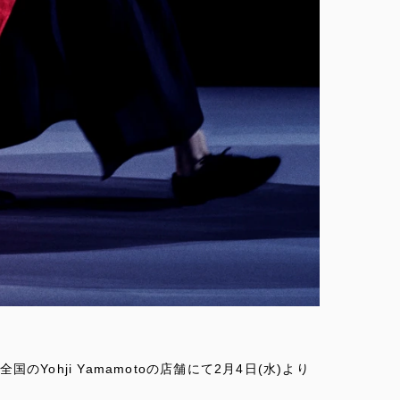
ctionを全国のYohji Yamamotoの店舗にて2月4日(水)より