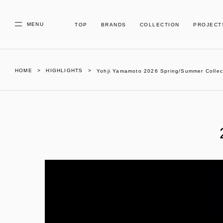
MENU
TOP
BRANDS
COLLECTION
PROJECT
HOME
HIGHLIGHTS
Yohji Yamamoto 2026 Spring/Summer Collec