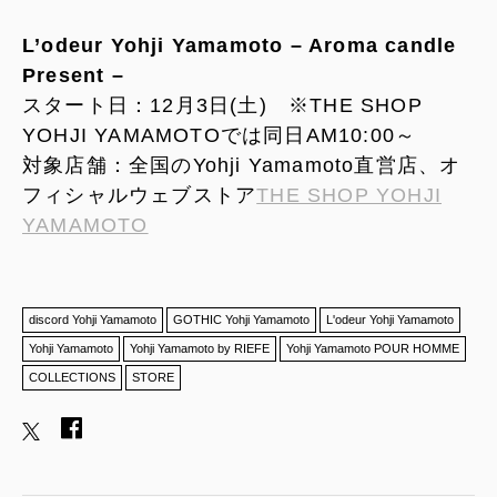
L’odeur Yohji Yamamoto – Aroma candle
Present –
スタート日：12月3日(土) ※THE SHOP
YOHJI YAMAMOTOでは同日AM10:00～
対象店舗：全国のYohji Yamamoto直営店、オ
フィシャルウェブストア
THE SHOP YOHJI
YAMAMOTO
discord Yohji Yamamoto
GOTHIC Yohji Yamamoto
L'odeur Yohji Yamamoto
Yohji Yamamoto
Yohji Yamamoto by RIEFE
Yohji Yamamoto POUR HOMME
COLLECTIONS
STORE