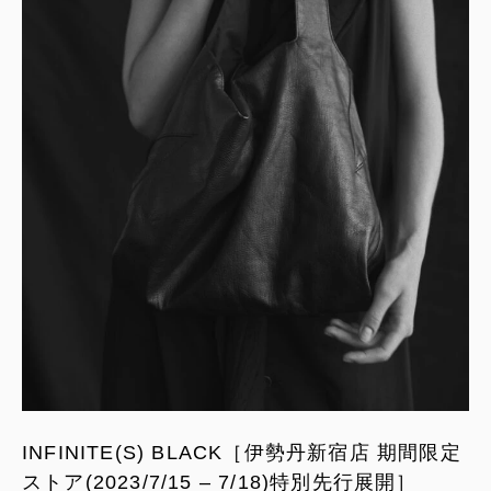
INFINITE(S) BLACK［伊勢丹新宿店 期間限定
ストア(2023/7/15 – 7/18)特別先行展開］