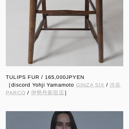
TULIPS FUR / 165,000JPYEN
［discord Yohji Yamamoto
GINZA SIX
/
渋谷
PARCO
/
伊勢丹新宿店
］