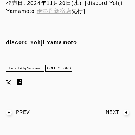
発売日: 2024年11月20日(水)［discord Yohji
Yamamoto
伊勢丹新宿店
先行］
discord Yohji Yamamoto
discord Yohji Yamamoto
COLLECTIONS
PREV
NEXT