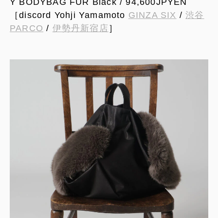
Y BODYBAG FUR Black / 94,600JPYEN
［discord Yohji Yamamoto
GINZA SIX
/
渋谷
PARCO
/
伊勢丹新宿店
］