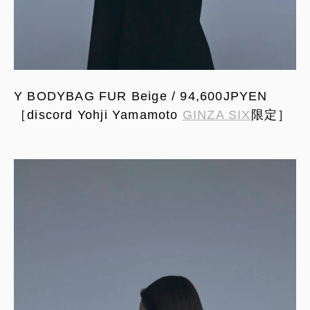
Y BODYBAG FUR Beige / 94,600JPYEN
［discord Yohji Yamamoto
GINZA SIX
限定］