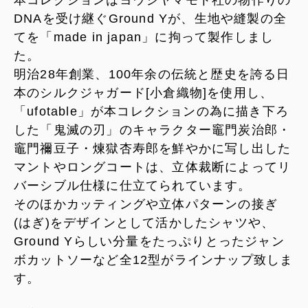
本コレクションはヨウジヤマモト社の物作りの
DNAを受け継ぐGround Yが、生地や縫製の全
てを「made in japan」に拘って製作しまし
た。
明治28年創業、100年余の伝統と歴史を誇る日
本のシルクジャガード[小倉織物]を使用し、
「ufotable」が本コレクションの為に描き下ろ
した「鬼滅の刃」のキャラクター竈門炭治郎・
竈門禰豆子・煉獄杏寿郎を鮮やかに写し出した
マントやロングコートは、立体裁断によってリ
バーシブル仕様に仕立てられています。
そのほかカッティングや立体パターンの接ぎ
(はぎ)をデザインとして活かしたシャツや、
Ground Yらしい分量をたっぷりとったジャン
ボカットソーなど全12型がラインナップ致しま
す。