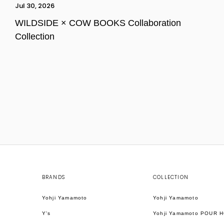
Jul 30, 2026
WILDSIDE × COW BOOKS Collaboration
Collection
BRANDS
COLLECTION
Yohji Yamamoto
Yohji Yamamoto
Y's
Yohji Yamamoto POUR 