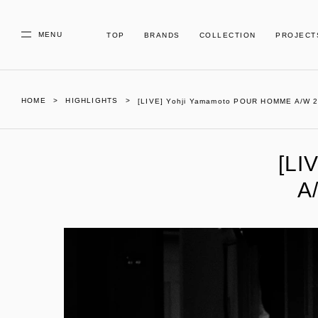
MENU
TOP
BRANDS
COLLECTION
PROJECT
HOME
HIGHLIGHTS
[LIVE] Yohji Yamamoto POUR HOMME A/W 
[LI
A