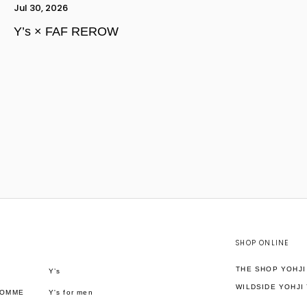
Jul 30, 2026
Y’s × FAF REROW
SHOP ONLINE
THE SHOP YOHJ
Y’s
WILDSIDE YOHJI
HOMME
Y's for men