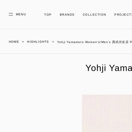
MENU
TOP
BRANDS
COLLECTION
PROJECT
HOME
HIGHLIGHTS
Yohji Yamamoto Women’s/Men’s 西武渋谷店 POP
Yohji Ya