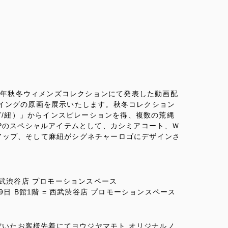
2021-22年秋冬ウィメンズコレクションにて発表した動画配
イングの原画を展示いたします。秋冬コレクション
ング/紐）」からインスピレーションを得、複数の荒縄
UPのスペシャルアイテムとして、カシミアコート、Ｗ
アップ、そして麻紐がシグネチャーロゴにデザインさ
階 = 西武渋谷店 プロモーションスペース
11月29日 B館1階 = 西武渋谷店 プロモーションスペース
ただいたお客様先着にてヨウジヤマモト オリジナルノ