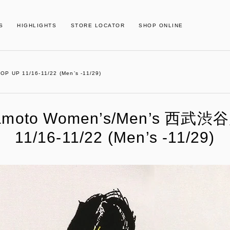
S
HIGHLIGHTS
STORE LOCATOR
SHOP ONLINE
 UP 11/16-11/22 (Men’s -11/29)
mamoto Women’s/Men’s 西武渋
11/16-11/22 (Men’s -11/29)