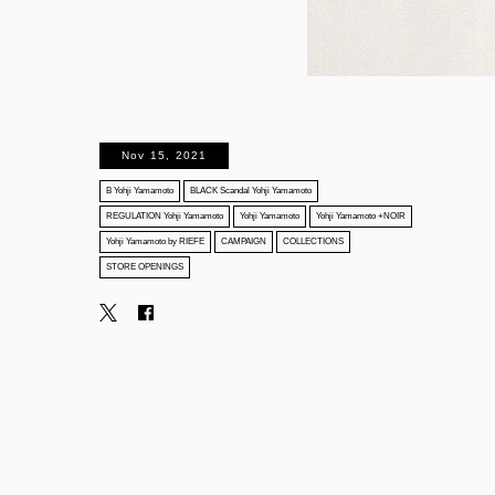
Nov 15, 2021
B Yohji Yamamoto
BLACK Scandal Yohji Yamamoto
REGULATION Yohji Yamamoto
Yohji Yamamoto
Yohji Yamamoto +NOIR
Yohji Yamamoto by RIEFE
CAMPAIGN
COLLECTIONS
STORE OPENINGS