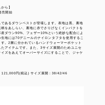
ら
から】
発売開始
ムであるダウンベストが登場します。表地は黒、裏地
花柄をあしらい、裏地に赤でさりげなくインパクトを
産ダウン90%、フェザー10%という絶妙な配合によ
生地には70デニールのナイロンタフタを使用するこ
ます。2層に分かれているハンドウォーマーポケット
れたアイテムです。また、3サイズ展開のためユニセ
サイズをあえてオーバーサイズにすることで、ジャケ
121,000円(税込) サイズ展開：38/42/46