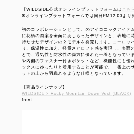
【WILDSIDE公式オンラインプラットフォームは
こち
※オンラインプラットフォームでは同日PM12:00より
初のコラボレーションとして、
のアイコニックアイテ
に花柄の図案を全面にあしらったデザインと、表地に
持たせたデザインの２モデルを発売します。ヨーロッパ
り、保温性に加え、軽量さとロフト感を実現し、表面の
とで、通気性と防水性の両方に優れた一着となってい
や内側のファスナー付きポケットなど、機能性にも優
ックスにゆったりと着用することが可能で、一番上の
ットの上から羽織れるような仕様となっています。
【商品ラインナップ】
WILDSIDE × Rocky Mountain Down Vest (BLACK)
front