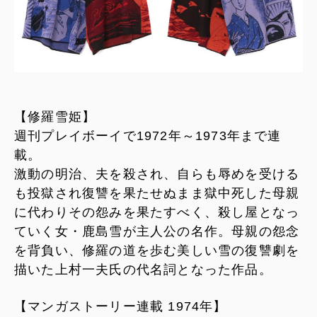
【修羅雪姫】
週刊プレイボーイで1972年～1973年まで連
載。
激動の明治、夫を殺され、自らも辱めを受ける
も投獄され復讐を果たせぬまま獄中死した母親
に代わりその怨みを果たすべく、殺し屋となっ
ていく女・鹿島雪が主人公の名作。母親の怨念
を背負い、修羅の道を歩む美しい雪の復讐劇を
描いた上村一夫氏の代名詞となった作品。
【マンガストーリー連載 1974年】