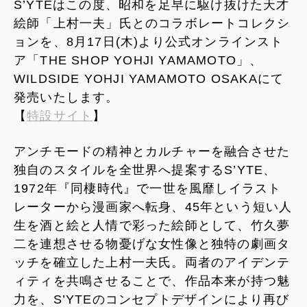
S’YTEはこの度、昭和を足早に駆け抜けた天才
絵師「上村一夫」氏とのコラボレートコレクシ
ョンを、8月17日(木)より公式オンラインスト
ア「THE SHOP YOHJI YAMAMOTO」、
WILDSIDE YOHJI YAMAMOTO OSAKAにて
発売いたします。
【
特設サイト
】
アンチモードの精神とカルチャーを融合させた
独自のスタイルを全世界へ提案するS’YTE、
1972年『同棲時代』で一世を風靡しイラスト
レーターから漫画家へ転身、45年という短い人
生を酒と絵と人情で彩った絵師として、竹久夢
二を連想させる物憂げな女性像と独特の劇画タ
ッチを確立した上村一夫氏。両者のアイデンテ
ィティを共鳴させることで、作品本来が持つ魅
力を、S’YTEのコンセプトデザインにより再び