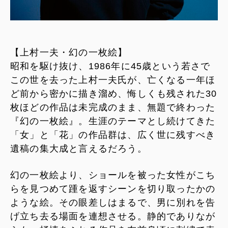
【上村一夫・幻の一枚絵】
昭和を駆け抜け、1986年に45歳という若さで
この世を去った上村一夫氏が、亡くなる一年ほ
ど前から密かに描き溜め、悔しくも残された30
枚ほどの作品は未完成のまま、無題で終わった
『幻の一枚絵』。生涯のテーマとし続けてきた
「女」と「花」の作品群は、広く世に残すべき
遺稿の集大成と言えるだろう。
幻の一枚絵より、ショールを被った女性がこち
らを見つめて踵を返すシーンを切り取ったかの
ような絵。その眼差しはまるで、男に別れを告
げ立ち去る場面を連想させる。静的でありなが