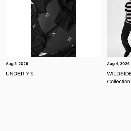
Aug 6, 2026
Aug 4, 2026
UNDER Y’s
WILDSIDE
Collection
YOHJI YAMAMOTO Inc.
Yohji Yamamoto
GOTHIC YOHJI YAMAMOTO
Yohji Yamamoto by RIEFE