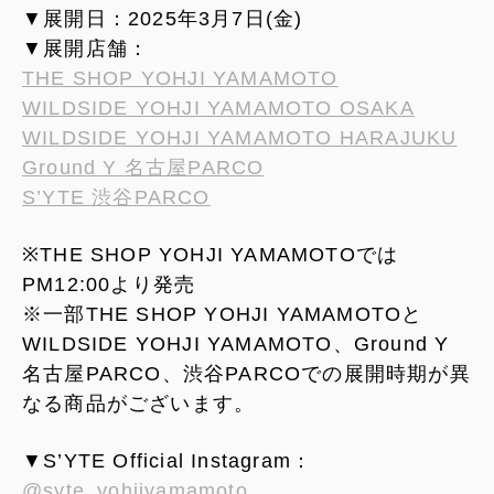
▼展開日：2025年3月7日(金)
▼展開店舗：
THE SHOP YOHJI YAMAMOTO
WILDSIDE YOHJI YAMAMOTO OSAKA
WILDSIDE YOHJI YAMAMOTO HARAJUKU
Ground Y 名古屋PARCO
S’YTE 渋谷PARCO
※THE SHOP YOHJI YAMAMOTOでは
PM12:00より発売
※一部THE SHOP YOHJI YAMAMOTOと
WILDSIDE YOHJI YAMAMOTO、Ground Y
名古屋PARCO、渋谷PARCOでの展開時期が異
なる商品がございます。
▼S’YTE Official Instagram：
@syte_yohjiyamamoto