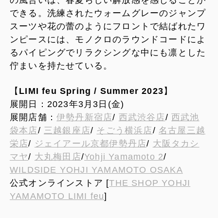
できる。洗練されたウォームグレーのジャンプ
スーツや花の蕾のようにフロントで結ばれたワ
ンピースには、モノクロのラウンドコードによ
るパイピングでリラクシングな中にも凛とした
佇まいを持たせている。
【
LIMI feu Spring / Summer 2023
】
展開日：2023年3月3日(金)
展開店舗：
伊勢丹新宿店
/
西武渋谷店
/
西武池
袋本店
/
三越銀座店
/
そごう横浜店
/
名古屋三越
栄店
/
ジェイアール京都伊勢丹店
/
大阪タカシ
マヤ
/
大丸梅田店
/
Yohji Yamamoto 2
/
WILDSIDE YOHJI YAMAMOTO OSAKA
公式オンラインストア [
THE SHOP YOHJI
YAMAMOTO LIMI feu
]