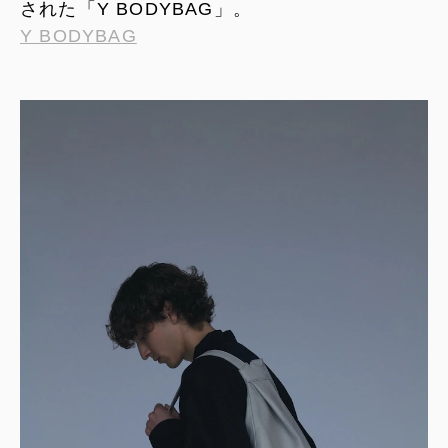
された「Y BODYBAG」。
Y BODYBAG