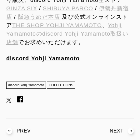
GINZA SIX
/
SHIBUYA PARCO
/
伊勢丹新宿
店
/
阪急うめだ本店
及び公式オンラインスト
ア
THE SHOP YOHJI YAMAMOTO
、
Yohji
Yamamotoのdiscord Yohji Yamamoto取扱い
店舗
でお求めいただけます。
discord Yohji Yamamoto
discord Yohji Yamamoto
COLLECTIONS
PREV
NEXT