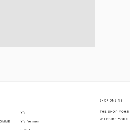
SHOP ONLINE
THE SHOP YOHJ
Y’s
WILDSIDE YOHJI
HOMME
Y's for men