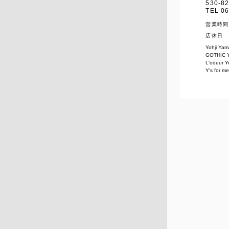
530-
TEL 06
営業時間
店休日
Yohji Y
GOTHIC Y
L'odeur 
Y's for m