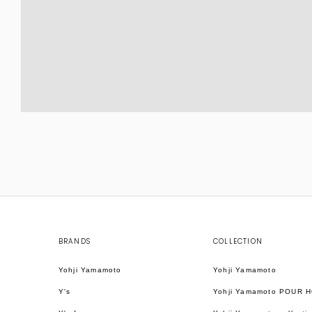
BRANDS
COLLECTION
Yohji Yamamoto
Yohji Yamamoto
Y's
Yohji Yamamoto POUR 