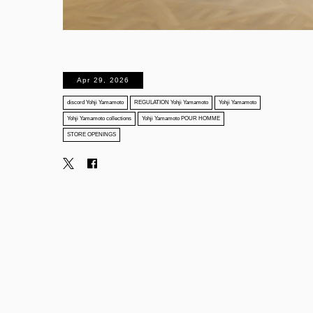
Apr 29, 2026
discord Yohji Yamamoto
REGULATION Yohji Yamamoto
Yohji Yamamoto
Yohji Yamamoto collections
Yohji Yamamoto POUR HOMME
STORE OPENINGS