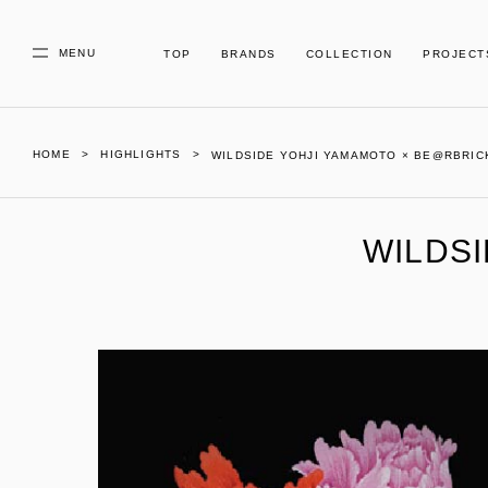
MENU
TOP
BRANDS
COLLECTION
PROJECT
HOME
HIGHLIGHTS
WILDSIDE YOHJI YAMAMOTO × BE@RBRICK Co
WILDS