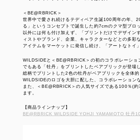
＜BE@RBRICK＞
世界中で愛され続けるテディベア生誕100周年の年、2
る」というコンセプトで誕生した約7cmのクマ型ブロ
以外には何も付け加えず、「プリントだけでデザイン
ィストやブランド、企業、キャラクターなどとの多彩
アイテムをマーケットに発信し続け、「アートなトイ
WILDSIDEと＜BE@RBRICK＞の初のコラボレ
でもある「牡丹」をプリントしたベアブリックが登場
総柄でプリントした2色の牡丹がベアブリックを全体的
WILDSIDEのロゴを大胆に配した、コラボレーショ
また、＜BE@RBRICK＞の人気サイズである100％(約
ます。
【商品ラインナップ】
BE@RBRICK WILDSIDE YOHJI YAMAMOTO 牡丹10