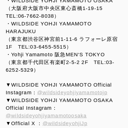
・WILDSIDE YOHJI YAMAMOTO OSAKA
（大阪府大阪市中央区東心斎橋1-19-15
TEL:06-7662-8038）
・WILDSIDE YOHJI YAMAMOTO
HARAJUKU
（東京都渋谷区神宮前1-11-6 ラフォーレ原宿
1F TEL:03-6455-5515）
・Yohji Yamamoto 阪急MEN‘S TOKYO
（東京都千代田区有楽町2-5-2 2F TEL:03-
6252-5329）
▼WILDSIDE YOHJI YAMAMOTO Official
Instagram：
@wildsideyohjiyamamotojp
▼WILDSIDE YOHJI YAMAMOTO OSAKA
Official Instagram：
@wildsideyohjiyamamotoosaka
▼Official X ：
@wildsideyohjiJp