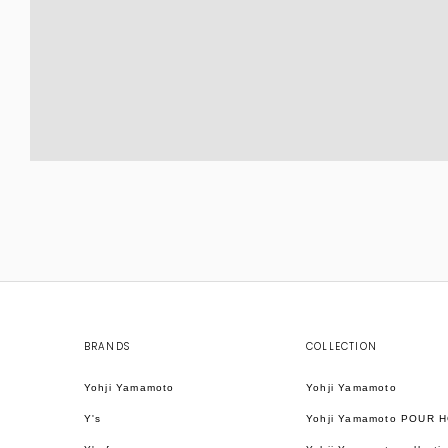
BRANDS
COLLECTION
Yohji Yamamoto
Yohji Yamamoto
Y's
Yohji Yamamoto POUR 