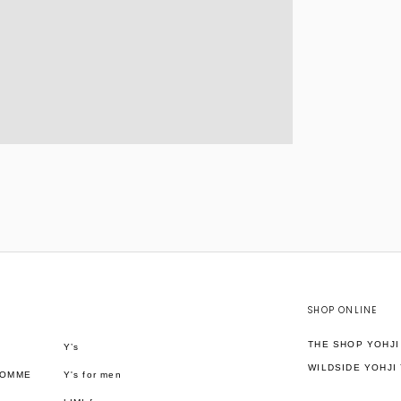
SHOP ONLINE
THE SHOP YOHJ
Y’s
WILDSIDE YOHJI
HOMME
Y's for men