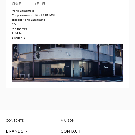
店休日
1月1日
Yohji Yamamoto
Yohji Yamamoto POUR HOMME
discord Yohji Yamamoto
Y’s
Y's for men
LIMI feu
Ground Y
YOHJI YAMAMOTO Inc.
Yohji Yamamoto
GOTHIC YOHJI YAMAMOTO
Yohji Yamamoto by RIEFE
discord Yohji Yamamoto
YOHJI YAMAMOTO Inc.
CONTENTS
MAISON
Y's
Yohji Yamamoto
Yohji Yamamoto
Yohji Yamamoto
BRANDS
CONTACT
Y's for men
Y's
GOTHIC YOHJI YAMAMOTO
YOHJI YAMAMOTO Inc.
discord Yohji Yamamoto