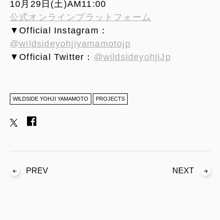
10月29日(土)AM11:00
公式オンラインプラットフォーム
▼Official Instagram：
@wildsideyohjiyamamotojp
▼Official Twitter：
@wildsideyohjiJp
WILDSIDE YOHJI YAMAMOTO
PROJECTS
PREV
NEXT