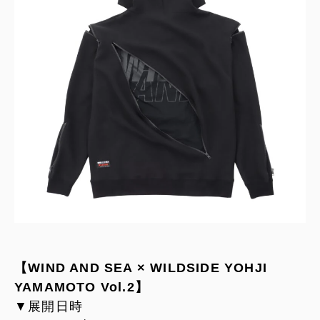
【WIND AND SEA × WILDSIDE YOHJI
YAMAMOTO Vol.2】
▼展開日時