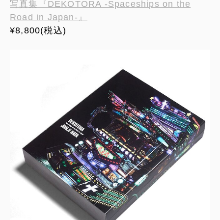
写真集『DEKOTORA -Spaceships on the
Road in Japan-』
¥8,800(税込)