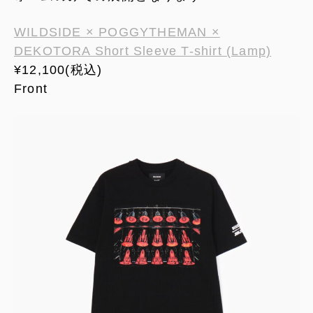
WILDSIDE × POGGYTHEMAN ×
DEKOTORA Short Sleeve T-shirt (Lamp)
¥12,100(税込)
Front