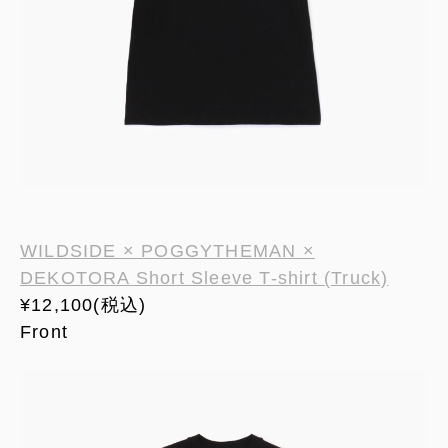
WILDSIDE × POGGYTHEMAN ×
DEKOTORA Short Sleeve T-shirt (Truck)
¥12,100(税込)
Front