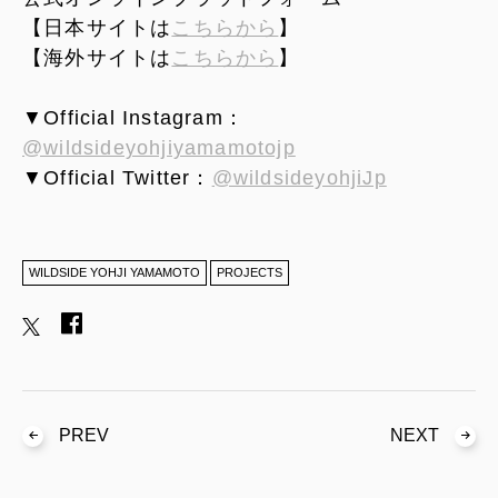
【日本サイトは
こちらから
】
【海外サイトは
こちらから
】
▼Official Instagram：
@wildsideyohjiyamamotojp
▼Official Twitter：
@wildsideyohjiJp
WILDSIDE YOHJI YAMAMOTO
PROJECTS
PREV
NEXT