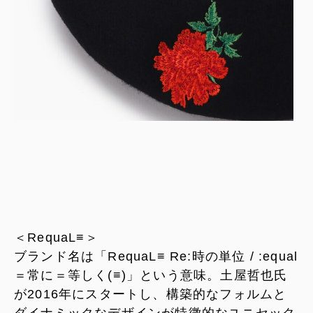
＜RequaL≡＞
ブランド名は「RequaL≡ Re:時の単位 / :equal
＝常に＝等しく(≡)」という意味。土屋哲也氏
が2016年にスタートし、構築的なフォルムと
ダイナミックなデザインが特徴的なユニセック