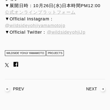
▼展開日時：10月26日(水)日本時間PM12:00
公式オンラインプラットフォーム
▼Official Instagram：
@wildsideyohjiyamamotojp
▼Official Twitter：
@wildsideyohjiJp
WILDSIDE YOHJI YAMAMOTO
PROJECTS
PREV
NEXT