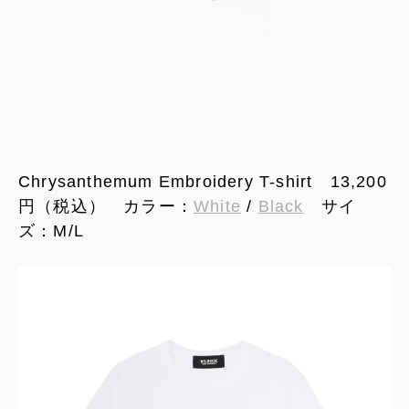
Chrysanthemum Embroidery T-shirt 13,200
円（税込） カラー：
White
/
Black
サイ
ズ：M/L