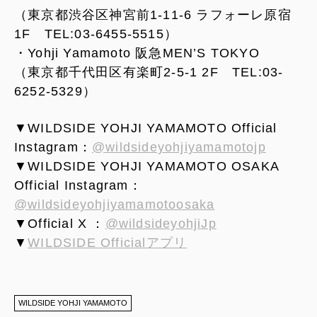
（東京都渋谷区神宮前1-11-6 ラフォーレ原宿
1F TEL:03-6455-5515）
・Yohji Yamamoto 阪急MEN’S TOKYO
（東京都千代田区有楽町2-5-1 2F TEL:03-
6252-5329）
▼WILDSIDE YOHJI YAMAMOTO Official
Instagram：
@wildsideyohjiyamamotojp
▼WILDSIDE YOHJI YAMAMOTO OSAKA
Official Instagram：
@wildsideyohjiyamamotoosaka
▼Official X ：
@wildsideyohjiJp
▼
WILDSIDE Officialアプリ
WILDSIDE YOHJI YAMAMOTO