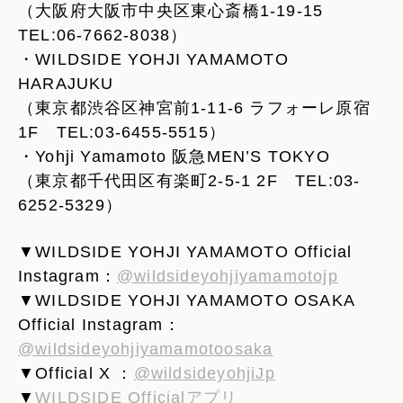
（大阪府大阪市中央区東心斎橋1-19-15
TEL:06-7662-8038）
・WILDSIDE YOHJI YAMAMOTO
HARAJUKU
（東京都渋谷区神宮前1-11-6 ラフォーレ原宿
1F TEL:03-6455-5515）
・Yohji Yamamoto 阪急MEN’S TOKYO
（東京都千代田区有楽町2-5-1 2F TEL:03-
6252-5329）
▼WILDSIDE YOHJI YAMAMOTO Official
Instagram：
@wildsideyohjiyamamotojp
▼WILDSIDE YOHJI YAMAMOTO OSAKA
Official Instagram：
@wildsideyohjiyamamotoosaka
▼Official X ：
@wildsideyohjiJp
▼
WILDSIDE Officialアプリ