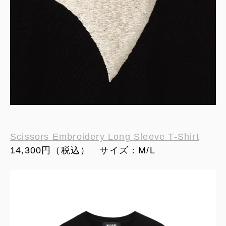
Scissors Embroidery Long Sleeve T-Shirt
14,300円（税込） サイズ：M/L