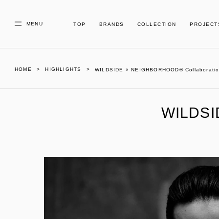
MENU
TOP
BRANDS
COLLECTION
PROJECT
HOME
HIGHLIGHTS
WILDSIDE × NEIGHBORHOOD® Collaboration
WILDSI