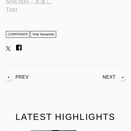
NHK同時・見逃し
Tver
CORPORATE
Yohji Yamamoto
PREV
NEXT
LATEST HIGHLIGHTS