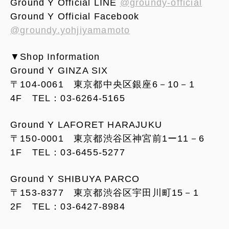
Ground Y Official LINE
@groundy-official
Ground Y Official Facebook
@groundy.yohjiyamamoto
▼Shop Information
Ground Y GINZA SIX
〒104-0061 東京都中央区銀座6－10－1
4F TEL：03-6264-5165
Ground Y LAFORET HARAJUKU
〒150-0001 東京都渋谷区神宮前1ー11－6
1F TEL：03-6455-5277
Ground Y SHIBUYA PARCO
〒153-8377 東京都渋谷区宇田川町15－1
2F TEL：03-6427-8984