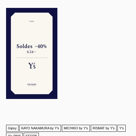
Gipsy
KAYO NAKAMURA by Y’s
MICHIKO by Y’s
RISMAT by Y’s
Y’s
Y’s PINK
STORE