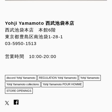
Yohji Yamamoto 西武池袋本店
西武池袋本店 本館6階
東京都豊島区南池袋1-28-1
03-5950-1513
営業時間 10:00-20:00
discord Yohji Yamamoto
REGULATION Yohji Yamamoto
Yohji Yamamoto
Yohji Yamamoto collections
Yohji Yamamoto POUR HOMME
STORE OPENINGS