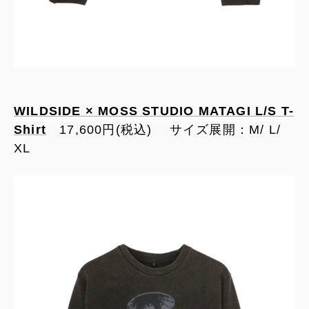
WILDSIDE × MOSS STUDIO MATAGI L/S T-
Shirt
17,600円(税込) サイズ展開：M/ L/
XL