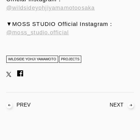
@wildsideyohjiyamamotoosaka
▼MOSS STUDIO Official Instagram：
@moss_studio.official
WILDSIDE YOHJI YAMAMOTO
PROJECTS
PREV
NEXT