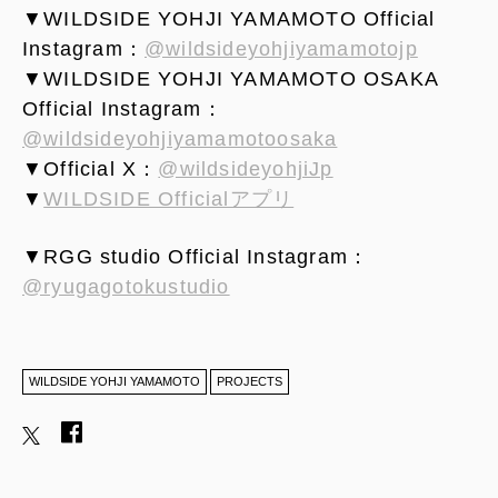
▼WILDSIDE YOHJI YAMAMOTO Official
Instagram：
@wildsideyohjiyamamotojp
▼WILDSIDE YOHJI YAMAMOTO OSAKA
Official Instagram：
@wildsideyohjiyamamotoosaka
▼Official X：
@wildsideyohjiJp
▼
WILDSIDE Officialアプリ
▼RGG studio Official Instagram：
@ryugagotokustudio
WILDSIDE YOHJI YAMAMOTO
PROJECTS