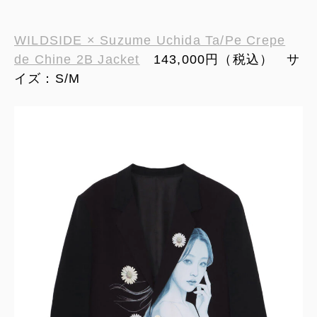
WILDSIDE × Suzume Uchida Ta/Pe Crepe
de Chine 2B Jacket
143,000円（税込） サ
イズ：S/M