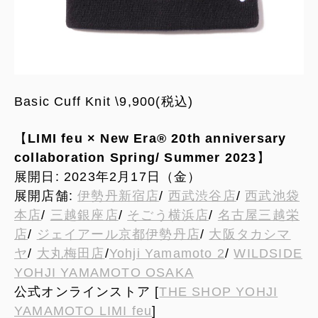
Basic Cuff Knit \9,900(税込)
【
LIMI feu × New Era® 20th anniversary
collaboration Spring/ Summer 2023
】
展開日: 2023年2月17日（金）
展開店舗:
伊勢丹新宿店
/
西武渋谷店
/
西武池袋
本店
/
三越銀座店
/
そごう横浜店
/
名古屋三越栄
店
/
ジェイアール京都伊勢丹店
/
大阪タカシマ
ヤ
/
大丸梅田店
/
Yohji Yamamoto 2
/
WILDSIDE
YOHJI YAMAMOTO OSAKA
公式オンラインストア [
THE SHOP YOHJI
YAMAMOTO LIMI feu
]