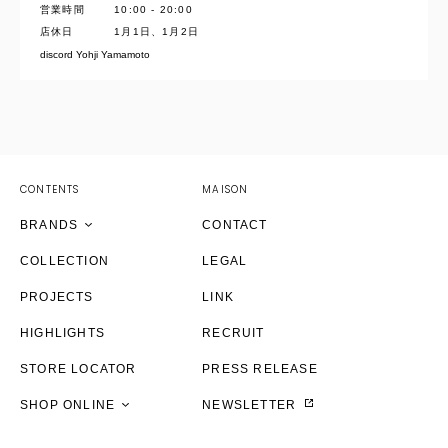
営業時間
10:00 - 20:00
YOHJI YAMAMOTO Inc.
店休日
1月1日、1月2日
discord Yohji Yamamoto
Yohji Yamamoto
GOTHIC YOHJI YAMAMOTO
Yohji Yamamoto by RIEFE
discord Yohji Yamamoto
YOHJI YAMAMOTO Inc.
CONTENTS
MAISON
Y's
Yohji Yamamoto
Yohji Yamamoto
Yohji Yamamoto
BRANDS
CONTACT
Y's for men
Y's
GOTHIC YOHJI YAMAMOTO
YOHJI YAMAMOTO Inc.
discord Yohji Yamamoto
COLLECTION
LEGAL
LIMI feu
LIMI feu
discord Yohji Yamamoto
Yohji Yamamoto
Y's
Yohji Yamamoto
PROJECTS
LINK
S'YTE
Ground Y
Y's
Y's
Y's for men
Y's
THE SHOP YOHJI YAMAMOTO
HIGHLIGHTS
RECRUIT
Ground Y
S'YTE
LIMI feu
discord Yohji Yamamoto
S’YTE
S'YTE
Yohji Yamamoto
STORE LOCATOR
PRESS RELEASE
THE SHOP YOHJI YAMAMOTO
THE SHOP YOHJI YAMAMOTO
Ground Y
S'YTE
Ground Y
Ground Y
Y's
SHOP ONLINE
NEWSLETTER
WILDSIDE YOHJI YAMAMOTO
WILDSIDE YOHJI YAMAMOTO
THE SHOP YOHJI YAMAMOTO
Ground Y
THE SHOP YOHJI YAMAMOTO
THE SHOP YOHJI YAMAMOTO
THE SHOP YOHJI YAMAMOTO
WILDSIDE YOHJI YAMAMOTO