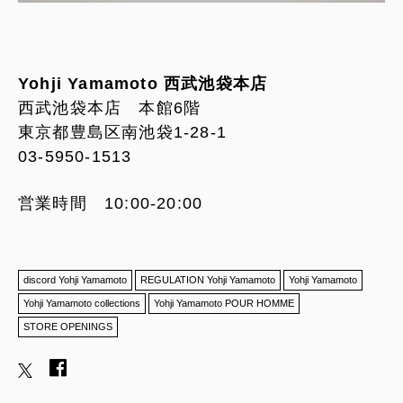
Yohji Yamamoto 西武池袋本店
西武池袋本店 本館6階
東京都豊島区南池袋1-28-1
03-5950-1513
営業時間 10:00-20:00
discord Yohji Yamamoto
REGULATION Yohji Yamamoto
Yohji Yamamoto
Yohji Yamamoto collections
Yohji Yamamoto POUR HOMME
STORE OPENINGS