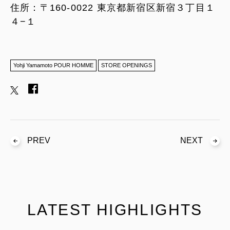
住所：〒160-0022 東京都新宿区新宿３丁目１
４−１
Yohji Yamamoto POUR HOMME
STORE OPENINGS
PREV
NEXT
LATEST HIGHLIGHTS