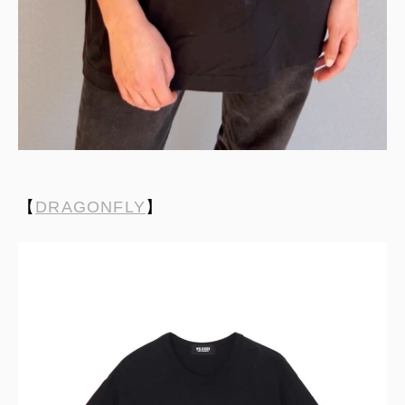
【
DRAGONFLY
】