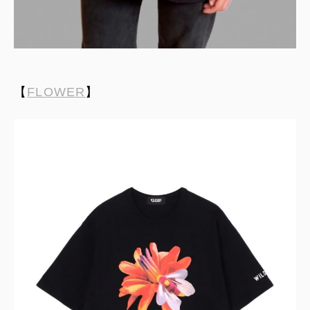
【
FLOWER
】