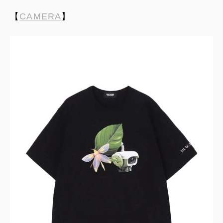
【
CAMERA
】